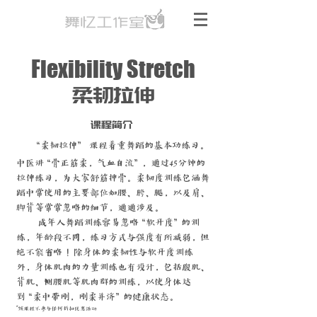
Flexibility Stretch
柔韧拉伸
课程简介
“柔韧拉伸” 课程着重舞蹈的基本功练习。
中医讲“骨正筋柔，气血自流”，通过45分钟的
拉伸练习，为大家舒筋抻骨。柔韧度训练包涵舞
蹈中常使用的主要部位如腰、胯、腿，以及肩、
脚背等常常忽略的细节，通通涉及。
成年人舞蹈训练容易忽略“软开度”的训
练，年龄段不同，练习方式与强度有所减弱，但
绝不能省略！除身体的柔韧性与软开度训练
外，身体肌肉的力量训练也有设计，包括腹肌、
背肌、侧腰肌等肌肉群的训练，以使身体达
到“柔中带刚，刚柔并济”的健康状态。
*该课程不参与任何折扣优惠活动